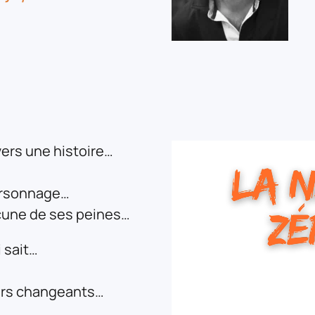
vers une histoire…
personnage…
cune de ses peines…
 sait…
urs changeants…