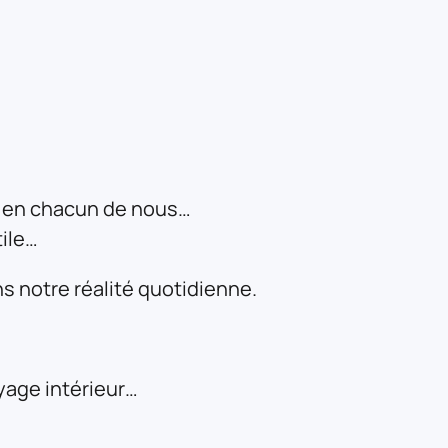
e en chacun de nous…
tile…
ns notre réalité quotidienne.
yage intérieur…